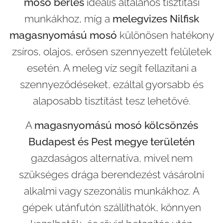
mosó bérlés
ideális általános tisztítási
munkákhoz, míg a
melegvizes Nilfisk
magasnyomású mosó
különösen hatékony
zsíros, olajos, erősen szennyezett felületek
esetén. A meleg víz segít fellazítani a
szennyeződéseket, ezáltal gyorsabb és
alaposabb tisztítást tesz lehetővé.
A
magasnyomású mosó kölcsönzés
Budapest és Pest megye területén
gazdaságos alternatíva, mivel nem
szükséges drága berendezést vásárolni
alkalmi vagy szezonális munkákhoz. A
gépek utánfutón szállíthatók, könnyen