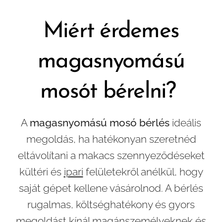
Miért érdemes
magasnyomású
mosót bérelni?
A
magasnyomású mosó bérlés
ideális
megoldás, ha hatékonyan szeretnéd
eltávolítani a makacs szennyeződéseket
kültéri és
ipari
felületekről anélkül, hogy
saját gépet kellene vásárolnod. A bérlés
rugalmas, költséghatékony és gyors
megoldást kínál magánszemélyeknek és