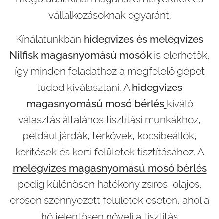
vállalkozásoknak egyaránt.
Kínálatunkban
hidegvizes és
melegvizes
Nilfisk magasnyomású mosók
is elérhetők,
így minden feladathoz a megfelelő gépet
tudod kiválasztani. A
hidegvizes
magasnyomású mosó bérlés
kiváló
választás általános tisztítási munkákhoz,
például járdák, térkövek, kocsibeállók,
kerítések és kerti felületek tisztításához. A
melegvizes magasnyomású mosó bérlés
pedig különösen hatékony zsíros, olajos,
erősen szennyezett felületek esetén, ahol a
hő jelentősen növeli a tisztítás