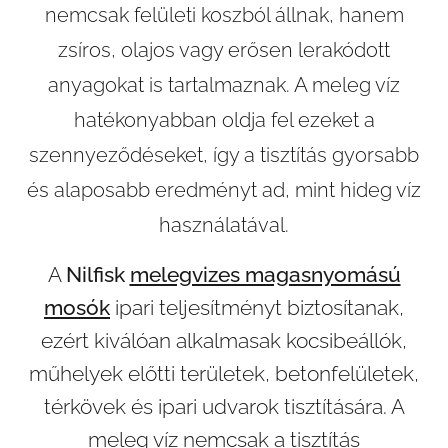
nemcsak felületi koszból állnak, hanem
zsíros, olajos vagy erősen lerakódott
anyagokat is tartalmaznak. A meleg víz
hatékonyabban oldja fel ezeket a
szennyeződéseket, így a tisztítás gyorsabb
és alaposabb eredményt ad, mint hideg víz
használatával.
A
Nilfisk
melegvizes magasnyomású
mosók
ipari teljesítményt biztosítanak,
ezért kiválóan alkalmasak kocsibeállók,
műhelyek előtti területek, betonfelületek,
térkövek és ipari udvarok tisztítására. A
meleg víz nemcsak a tisztítás