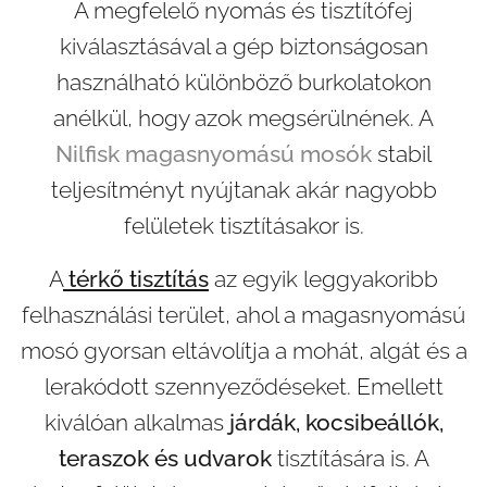
A megfelelő nyomás és tisztítófej
kiválasztásával a gép biztonságosan
használható különböző burkolatokon
anélkül, hogy azok megsérülnének. A
Nilfisk magasnyomású mosók
stabil
teljesítményt nyújtanak akár nagyobb
felületek tisztításakor is.
A
térkő tisztítás
az egyik leggyakoribb
felhasználási terület, ahol a magasnyomású
mosó gyorsan eltávolítja a mohát, algát és a
lerakódott szennyeződéseket. Emellett
kiválóan alkalmas
járdák, kocsibeállók,
teraszok és udvarok
tisztítására is. A