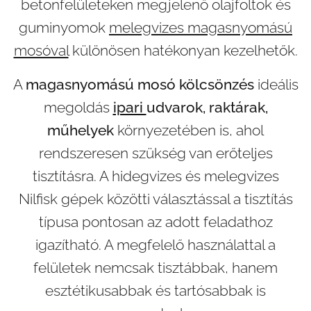
betonfelületeken megjelenő olajfoltok és
guminyomok
melegvizes magasnyomású
mosóval
különösen hatékonyan kezelhetők.
A
magasnyomású mosó kölcsönzés
ideális
megoldás
ipari
udvarok, raktárak,
műhelyek
környezetében is, ahol
rendszeresen szükség van erőteljes
tisztításra. A hidegvizes és melegvizes
Nilfisk gépek közötti választással a tisztítás
típusa pontosan az adott feladathoz
igazítható. A megfelelő használattal a
felületek nemcsak tisztábbak, hanem
esztétikusabbak és tartósabbak is