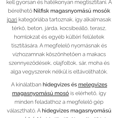
kell gyorsan és hatékonyan megtisztítani. A
bérelhető
Nilfisk magasnyomású mosók
ipari
kategóriába tartoznak, így alkalmasak
térkő, beton, járda, kocsibeálló, terasz,
homlokzat és egyéb kültéri felületek
tisztítására. A megfelelő nyomásnak és
vízhozamnak köszönhetően a makacs
szennyeződések, olajfoltok, sár, moha és
alga vegyszerek nélkül is eltávolíthatók.
A kínálatban
hidegvizes és
melegvizes
magasnyomású mosó
is elérhető, így
minden feladathoz a megfelelő gép
választható. A
hidegvizes magasnyomású