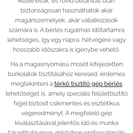
kezelhetők, és rövid betanítás után
biztonságosan használhatók akár
magánszemélyek, akár vállalkozások
számára is. A bérlés rugalmas időtartamra
lehetséges, így egy napra, hétvégére vagy
hosszabb időszakra is igénybe vehető.
Ha a magasnyomású mosót kifejezetten
burkolatok tisztításához keresed, érdemes
megtekinteni a
térkő tisztító gép bérlés
lehetőséget is, amely speciális felülettisztító
fejjel biztosít csíkmentes és esztétikus
végeredményt. A megfelelő gép
kiválasztásával jelentős idő és munka
takarítható meg, miközben professzionális