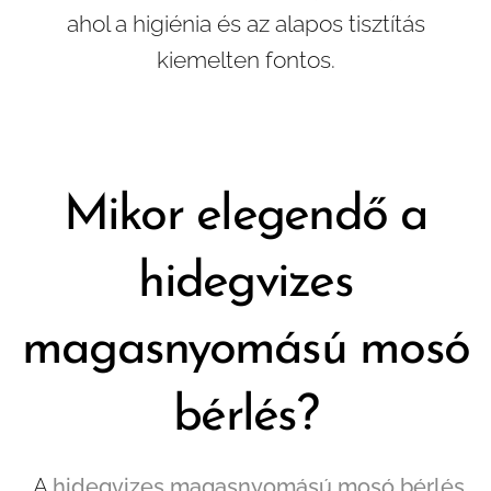
ahol a higiénia és az alapos tisztítás
kiemelten fontos.
Mikor elegendő a
hidegvizes
magasnyomású mosó
bérlés?
A
hidegvizes magasnyomású mosó bérlés