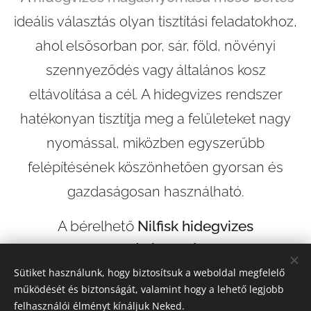
ideális választás olyan tisztítási feladatokhoz,
ahol elsősorban por, sár, föld, növényi
szennyeződés vagy általános kosz
eltávolítása a cél. A hidegvizes rendszer
hatékonyan tisztítja meg a felületeket nagy
nyomással, miközben egyszerűbb
felépítésének köszönhetően gyorsan és
gazdaságosan használható.
A bérelhető
Nilfisk hidegvizes
magasnyomású mosók
kiválóan
alkalmasak járdák, kerítések, kerti
Sütiket használunk, hogy biztosítsuk a weboldal megfelelő
működését és biztonságát, valamint hogy a lehető legjobb
burkolatok, kocsik, kerti gépek és egyéb
felhasználói élményt kínáljuk Neked.